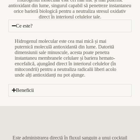
antioxidant din lume, singurul capabil să penetreze instantaneu
orice barieră biologică pentru a neutraliza stresul oxidativ
direct în interiorul celulelor tale.
Ce este?
Hidrogenul molecular este cea mai mică și mai
puternică moleculă antioxidantă din lume. Datorită
dimensiunii sale minuscule, acesta poate penetra
instantaneu membranele celulare și bariera hemato-
encefalică, ajungând direct în interiorul celulelor (în
mitocondrii) pentru a neutraliza radicalii liberi acolo
unde alți antioxidanți nu pot ajunge.
Beneficii
Este administrarea directă în fluxul sanguin a unui cocktail